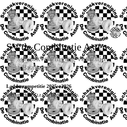
SV de Combinatie Asten
De schaakvereniging van zuid-
oost Brabant
Laddercompetitie 2025 - 2026
Hier verschijnen t.z.t. de ladderuitslagen.