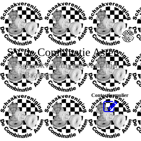
SV de Combinatie Asten
De schaakvereniging van zuid-
oost Brabant
Contactformulier